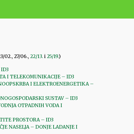
/02., 27/06.,
22/13.
i
25/19.
)
 ID3
TA I TELEKOMUNIKACIJE – ID3
INOOPSKRBA I ELEKTROENERGETIKA –
DNOGOSPODARSKI SUSTAV – ID3
VODNJA OTPADNIH VODA I
ŠTITE PROSTORA – ID3
JE NASELJA – DONJE LADANJE I