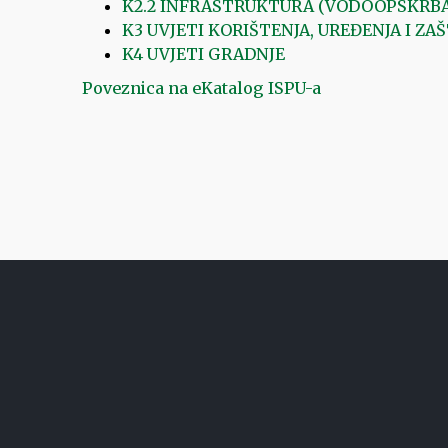
K2.2 INFRASTRUKTURA (VODOOPSKRBA
K3 UVJETI KORIŠTENJA, UREĐENJA I ZA
K4 UVJETI GRADNJE
Poveznica na eKatalog ISPU-a