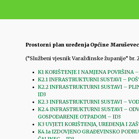
Prostorni plan uređenja Općine Maruševec
(“Službeni vjesnik Varaždinske županije” br. 23
K1 KORIŠTENJE I NAMJENA POVRŠINA –
K2.1 INFRASTRUKTURNI SUSTAVI – POŠ
K2.2 INFRASTRUKTURNI SUSTAVI – PL
ID3
K2.3 INFRASTRUKTURNI SUSTAVI – VO
K2.4 INFRASTRUKTURNI SUSTAVI – OD
GOSPODARENJE OTPADOM – ID3
K3 UVJETI KORIŠTENJA, UREĐENJA I ZA
K4.1a IZDOVJENO GRAĐEVINSKO PODRUČ