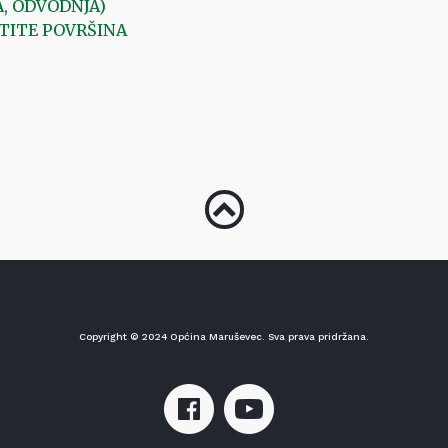
, ODVODNJA)
ŠTITE POVRŠINA
Copyright © 2024 Općina Maruševec. Sva prava pridržana.