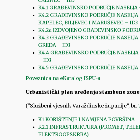
ČALINEC – ID3
K4.1 GRAĐEVINSKO PODRUČJE NASELJA 
K4.2 GRAĐEVINSKO PODRUČJE NASELJA 
KAPELEC, BILJEVEC I MARUŠEVEC – ID3
K4.2a IZDVOJENO GRAĐEVINSKO PODRUČ
K4.3 GRAĐEVINSKO PODRUČJE NASELJA –
GREDA – ID3
K4.4 GRAĐEVINSKO PODRUČJE NASELJA
– ID3
K4.5 GRAĐEVINSKO PODRUČJE NASELJA –
Poveznica na eKatalog ISPU-a
Urbanistički plan uređenja stambene zone
(“Službeni vjesnik Varaždinske županije”, br.
K1 KORIŠTENJE I NAMJENA POVRŠINA
K2.1 INFRASTRUKTURA (PROMET, TELE
ELEKTROOPSKRBA)