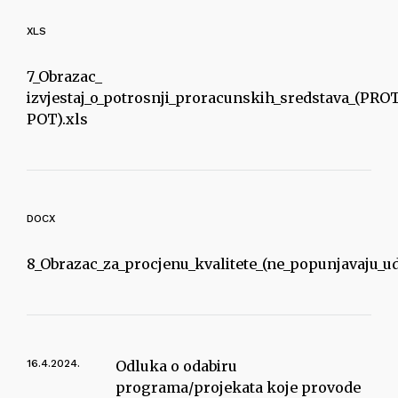
XLS
7_Obrazac_
izvjestaj_o_potrosnji_proracunskih_sredstava_(PRO
POT).xls
DOCX
8_Obrazac_za_procjenu_kvalitete_(ne_popunjavaju_u
16.4.2024.
Odluka o odabiru
programa/projekata koje provode