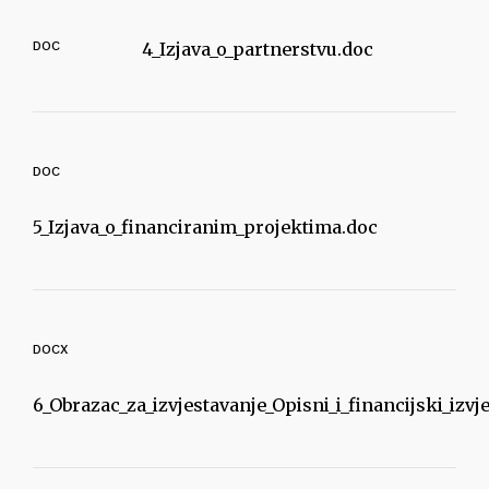
DOC
4_Izjava_o_partnerstvu.doc
DOC
5_Izjava_o_financiranim_projektima.doc
DOCX
6_Obrazac_za_izvjestavanje_Opisni_i_financijski_izvj