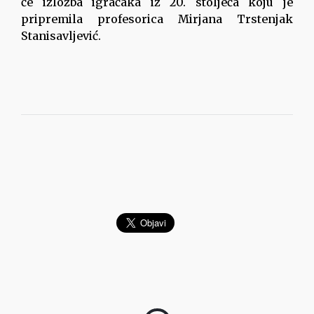
će izložba igračaka iz 20. stoljeća koju je
pripremila profesorica Mirjana Trstenjak
Stanisavljević.