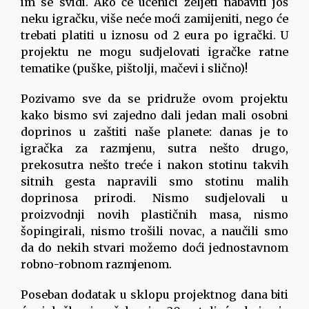
im se svidi. Ako će učenici željeti nabaviti još
neku igračku, više neće moći zamijeniti, nego će
trebati platiti u iznosu od 2 eura po igrački. U
projektu ne mogu sudjelovati igračke ratne
tematike (puške, pištolji, mačevi i slično)!
Pozivamo sve da se pridruže ovom projektu
kako bismo svi zajedno dali jedan mali osobni
doprinos u zaštiti naše planete: danas je to
igračka za razmjenu, sutra nešto drugo,
prekosutra nešto treće i nakon stotinu takvih
sitnih gesta napravili smo stotinu malih
doprinosa prirodi. Nismo sudjelovali u
proizvodnji novih plastičnih masa, nismo
šopingirali, nismo trošili novac, a naučili smo
da do nekih stvari možemo doći jednostavnom
robno-robnom razmjenom.
Poseban dodatak u sklopu projektnog dana biti