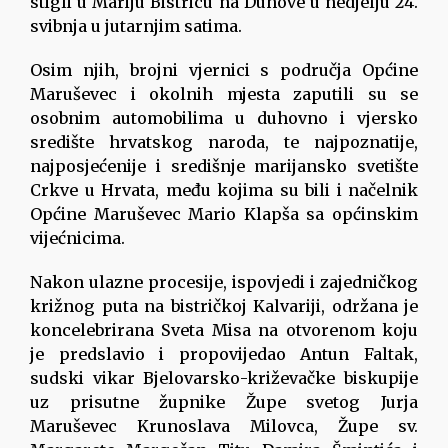
stigli u Mariju Bistricu na Duhove u nedjelju 24.
svibnja u jutarnjim satima.
Osim njih, brojni vjernici s područja Općine
Maruševec i okolnih mjesta zaputili su se
osobnim automobilima u duhovno i vjersko
središte hrvatskog naroda, te najpoznatije,
najposjećenije i središnje marijansko svetište
Crkve u Hrvata, među kojima su bili i načelnik
Općine Maruševec Mario Klapša sa općinskim
vijećnicima.
Nakon ulazne procesije, ispovjedi i zajedničkog
križnog puta na bistričkoj Kalvariji, održana je
koncelebrirana Sveta Misa na otvorenom koju
je predslavio i propovijedao Antun Faltak,
sudski vikar Bjelovarsko-križevačke biskupije
uz prisutne župnike Župe svetog Jurja
Maruševec Krunoslava Milovca, Župe sv.