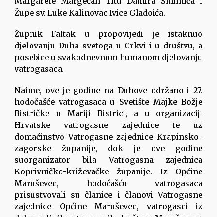
Margarete Margečan Titu Damira Šmintića i
Župe sv. Luke Kalinovac Ivice Gladoića.
Župnik Faltak u propovijedi je istaknuo
djelovanju Duha svetoga u Crkvi i u društvu, a
posebice u svakodnevnom humanom djelovanju
vatrogasaca.
Naime, ove je godine na Duhove održano i 27.
hodočašće vatrogasaca u Svetište Majke Božje
Bistričke u Mariji Bistrici, a u organizaciji
Hrvatske vatrogasne zajednice te uz
domaćinstvo Vatrogasne zajednice Krapinsko-
zagorske županije, dok je ove godine
suorganizator bila Vatrogasna zajednica
Koprivničko-križevačke županije. Iz Općine
Maruševec, hodočašću vatrogasaca
prisustvovali su članice i članovi Vatrogasne
zajednice Općine Maruševec, vatrogasci iz