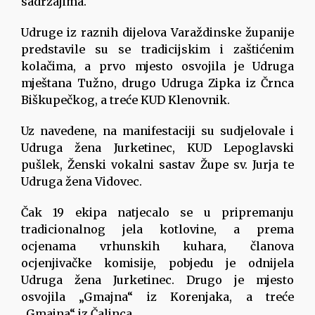
sadržajima.
Udruge iz raznih dijelova Varaždinske županije
predstavile su se tradicijskim i zaštićenim
kolačima, a prvo mjesto osvojila je Udruga
mještana Tužno, drugo Udruga Zipka iz Črnca
Biškupečkog, a treće KUD Klenovnik.
Uz navedene, na manifestaciji su sudjelovale i
Udruga žena Jurketinec, KUD Lepoglavski
pušlek, Ženski vokalni sastav Župe sv. Jurja te
Udruga žena Vidovec.
Čak 19 ekipa natjecalo se u pripremanju
tradicionalnog jela kotlovine, a prema
ocjenama vrhunskih kuhara, članova
ocjenjivačke komisije, pobjedu je odnijela
Udruga žena Jurketinec. Drugo je mjesto
osvojila „Gmajna“ iz Korenjaka, a treće
„Gmajna“ iz Čalinca.