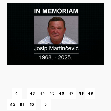
Pret
43
44
45
46
47
48
49
Sljedeće
50
51
52