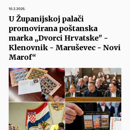
10.2.2025.
U Županijskoj palači
promovirana poštanska
marka „Dvorci Hrvatske" -
Klenovnik - Maruševec - Novi
Marof“