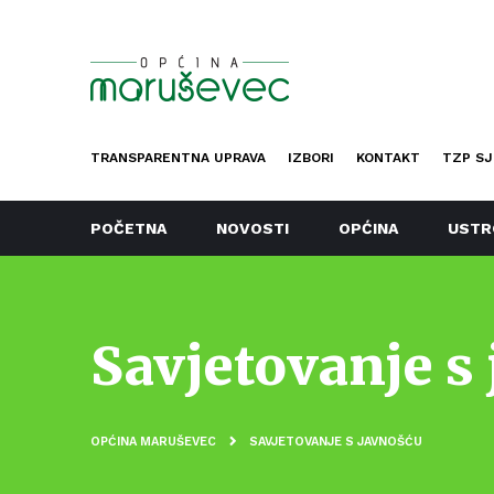
TRANSPARENTNA UPRAVA
IZBORI
KONTAKT
TZP SJ
POČETNA
NOVOSTI
OPĆINA
USTR
Savjetovanje s
OPĆINA MARUŠEVEC
SAVJETOVANJE S JAVNOŠĆU