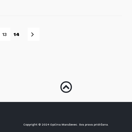
Sljedeće
13
14
Copyright © 2024 Općina Maruševec. Sva prava pridržana.