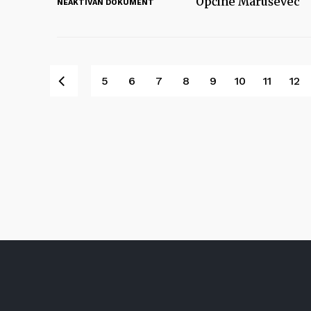
Općine Maruševec
NEAKTIVAN DOKUMENT
Pret
5
6
7
8
9
10
11
12