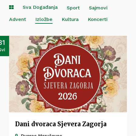
Sva Događanja
Sport
Sajmovi
Advent
Izložbe
Kultura
Koncerti
31
Svi
Dani dvoraca Sjevera Zagorja