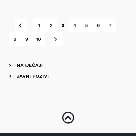
Pret
1
2
3
4
5
6
7
Sljedeće
8
9
10
NATJEČAJI
JAVNI POZIVI