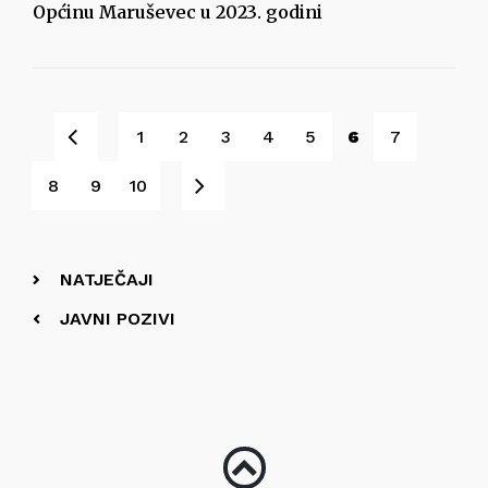
Općinu Maruševec u 2023. godini
Pret
1
2
3
4
5
6
7
Sljedeće
8
9
10
NATJEČAJI
JAVNI POZIVI