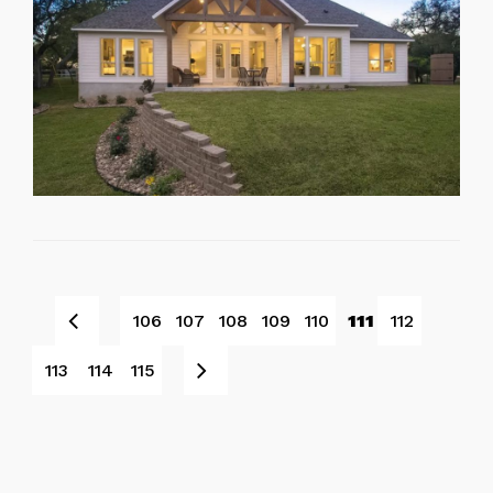
Pret
106
107
108
109
110
111
112
Sljedeće
113
114
115